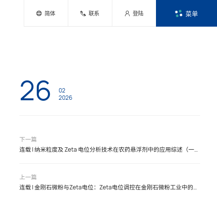
首页
简体
产品中心
联系
解决方案
登陆
技术创新
服务支持
菜单
专属客服
前沿技术
用户服务
在线留言
应用研究
视频中心
400-902-5338
26
02
2026
下一篇
连载 | 纳米粒度及 Zeta 电位分析技术在农药悬浮剂中的应用综述（一）
上一篇
连载 | 金刚石微粉与Zeta电位：Zeta电位调控在金刚石微粉工业中的应用举例（二）