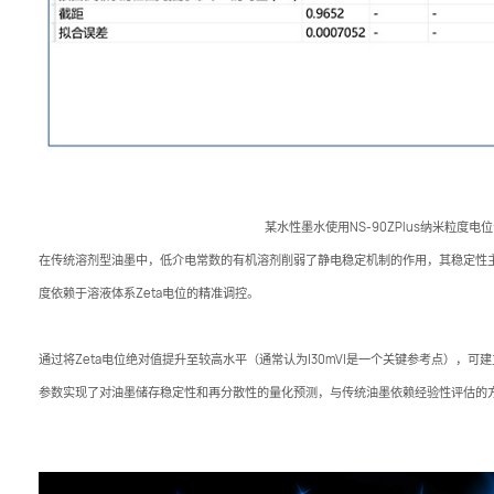
某水性墨水使用NS-90ZPlus纳米粒度
在传统溶剂型油墨中，低介电常数的有机溶剂削弱了静电稳定机制的作用，其稳定性
度依赖于溶液体系Zeta电位的精准调控。
通过将Zeta电位绝对值提升至较高水平（通常认为|30mV|是一个关键参考点），
参数实现了对油墨储存稳定性和再分散性的量化预测，与传统油墨依赖经验性评估的方