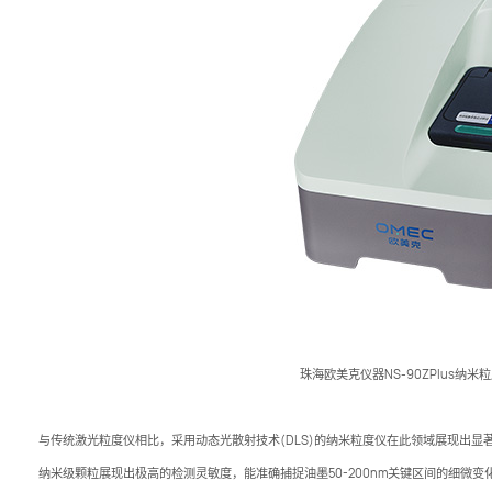
珠海欧美克仪器NS-90ZPlus纳
与传统激光粒度仪相比，采用动态光散射技术(DLS)的纳米粒度仪在此领域展现出显
纳米级颗粒展现出极高的检测灵敏度，能准确捕捉油墨50-200nm关键区间的细微