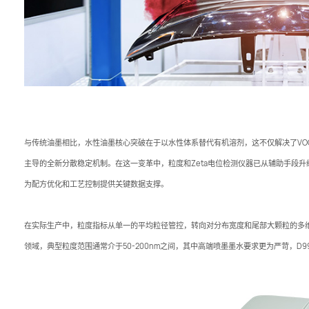
与传统油墨相比，水性油墨核心突破在于以水性体系替代有机溶剂，这不仅解决了VO
主导的全新分散稳定机制。在这一变革中，粒度和Zeta电位检测仪器已从辅助手段升
为配方优化和工艺控制提供关键数据支撑。
在实际生产中，粒度指标从单一的平均粒径管控，转向对分布宽度和尾部大颗粒的多
领域，典型粒度范围通常介于50-200nm之间，其中高端喷墨墨水要求更为严苛，D9